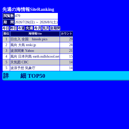
先週の海情報SiteRanking
閲覧数
479
期 間
2026/7/26(日) ～ 2026/8/1(土)
先週
今月
今日
昨日
今週
先月
全期間
順位
海情報Site
カウント
1
日出入 全国 hinode.pics
29
2
風向 大島 tenki.jp
28
3
波浪関東 Yahoo
21
4
風向 日本列島 earth.nullshcool.net
15
5
天気図 CBC
14
5
波浪予想 気象庁
14
詳 細 TOP50
futomi's CGI Cafe ダウンロードランキングCGI